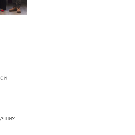
ной
лучших