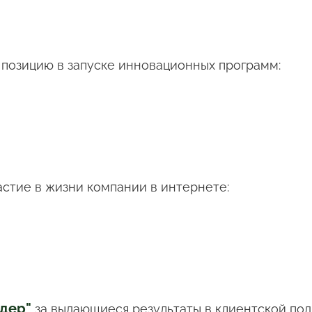
 позицию в запуске инновационных программ:
астие в жизни компании в интернете:
идер"
за выдающиеся результаты в клиентской по