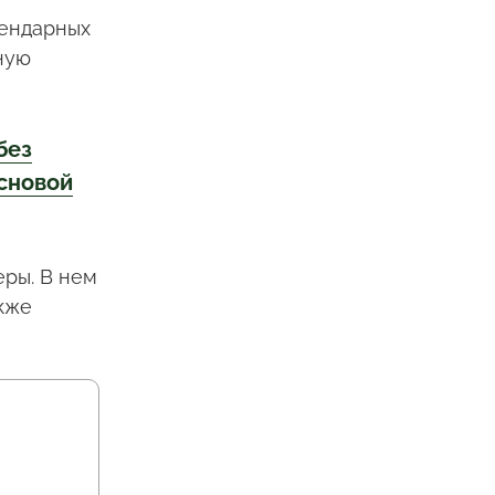
гендарных
ную
без
основой
ры. В нем
кже