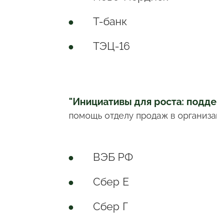
Т-банк
ТЭЦ-16
"Инициативы для роста: подд
помощь отделу продаж в организа
ВЭБ РФ
Сбер Е
Сбер Г