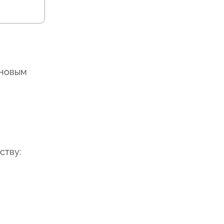
 новым
ству: