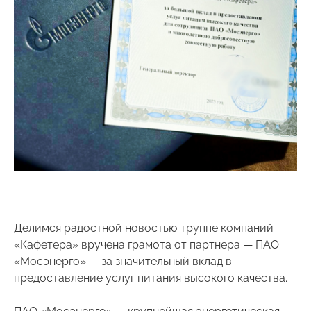
Обслуживание
концертных площадок
О нас
Почему мы
Вопросы и ответы
Партнеры
Блог компании
Контакты
Вакансии
Делимся радостной новостью: группе компаний
Связаться с нами
«Кафетера» вручена грамота от партнера — ПАО
«Мосэнерго» — за значительный вклад в
предоставление услуг питания высокого качества.
ПАО «Мосэнерго» — крупнейшая энергетическая