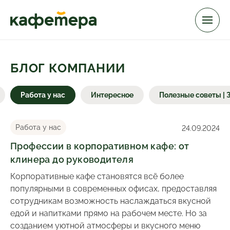
Организация
БЛОГ КОМПАНИИ
корпоративных кафе
Работа у нас
Интересное
Полезные советы |
Кофейни и рестораны
Делимарше
Работа у нас
24.09.2024
БарКas
Профессии в корпоративном кафе: от
клинера до руководителя
Корпоративные кафе становятся всё более
Кейтеринг
популярными в современных офисах, предоставляя
сотрудникам возможность наслаждаться вкусной
Обслуживание вахтовых
едой и напитками прямо на рабочем месте. Но за
поселков
созданием уютной атмосферы и вкусного меню